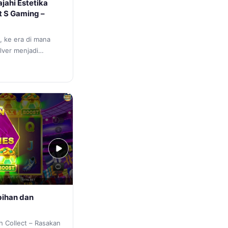
jahi Estetika
t S Gaming –
, ke era di mana
ver menjadi
.
bihan dan
h Collect – Rasakan