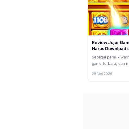
Review Jujur Gam
Harus Download 
Sebagai pemilik warn
game terbaru, dan mc
aman saat ini.
29 Mei 2026