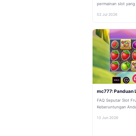
permainan slot yan
harapan baik langsun
02 Jul 2026
mc777: Panduan 
FAQ Seputar Slot Fr
Keberuntungan Anda 
putaran yang penuh 
13 Jun 2026
Madness dari...