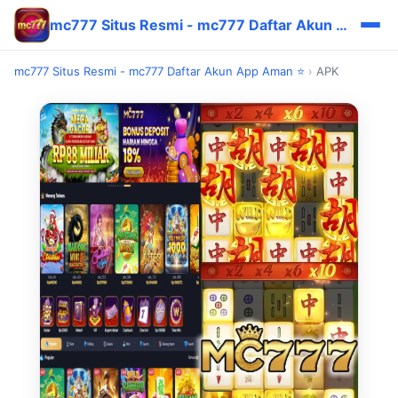
mc777 Situs Resmi - mc777 Daftar Akun App Aman ⭐
mc777 Situs Resmi - mc777 Daftar Akun App Aman ⭐
›
APK