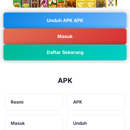
Unduh APK APK
Masuk
Daftar Sekarang
APK
Resmi
APK
Masuk
Unduh