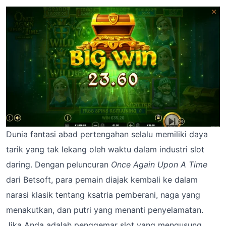
Dunia fantasi abad pertengahan selalu memiliki daya
tarik yang tak lekang oleh waktu dalam industri slot
daring. Dengan peluncuran
Once Again Upon A Time
dari Betsoft, para pemain diajak kembali ke dalam
narasi klasik tentang ksatria pemberani, naga yang
menakutkan, dan putri yang menanti penyelamatan.
Jika Anda adalah penggemar slot yang mengusung