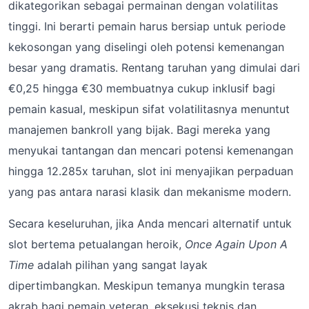
dikategorikan sebagai permainan dengan volatilitas
tinggi. Ini berarti pemain harus bersiap untuk periode
kekosongan yang diselingi oleh potensi kemenangan
besar yang dramatis. Rentang taruhan yang dimulai dari
€0,25 hingga €30 membuatnya cukup inklusif bagi
pemain kasual, meskipun sifat volatilitasnya menuntut
manajemen bankroll yang bijak. Bagi mereka yang
menyukai tantangan dan mencari potensi kemenangan
hingga 12.285x taruhan, slot ini menyajikan perpaduan
yang pas antara narasi klasik dan mekanisme modern.
Secara keseluruhan, jika Anda mencari alternatif untuk
slot bertema petualangan heroik,
Once Again Upon A
Time
adalah pilihan yang sangat layak
dipertimbangkan. Meskipun temanya mungkin terasa
akrab bagi pemain veteran, eksekusi teknis dan