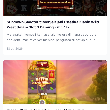
Sundown Shootout: Menjelajahi Estetika Klasik Wild
West dalam Slot S Gaming – mc777
Melangkah kembali ke masa lalu, ke era di mana debu gurun
dan dentuman revolver menjadi penguasa di setiap sudut
kota...
18 Jul 2026