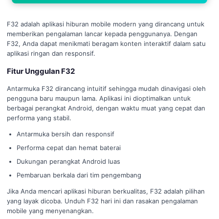
F32 adalah aplikasi hiburan mobile modern yang dirancang untuk
memberikan pengalaman lancar kepada penggunanya. Dengan
F32, Anda dapat menikmati beragam konten interaktif dalam satu
aplikasi ringan dan responsif.
Fitur Unggulan F32
Antarmuka F32 dirancang intuitif sehingga mudah dinavigasi oleh
pengguna baru maupun lama. Aplikasi ini dioptimalkan untuk
berbagai perangkat Android, dengan waktu muat yang cepat dan
performa yang stabil.
Antarmuka bersih dan responsif
Performa cepat dan hemat baterai
Dukungan perangkat Android luas
Pembaruan berkala dari tim pengembang
Jika Anda mencari aplikasi hiburan berkualitas, F32 adalah pilihan
yang layak dicoba. Unduh F32 hari ini dan rasakan pengalaman
mobile yang menyenangkan.